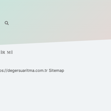
IR MI
ps://degersuaritma.com.tr
Sitemap