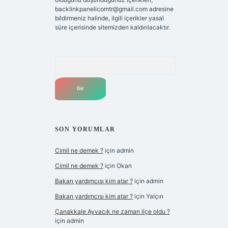
backlinkpanelicomtr@gmail.com
adresine
bildirmeniz halinde, ilgili içerikler yasal
süre içerisinde sitemizden kaldırılacaktır.
Arama
SON YORUMLAR
Cimil ne demek ?
için
admin
Cimil ne demek ?
için
Okan
Bakan yardımcısı kim atar ?
için
admin
Bakan yardımcısı kim atar ?
için
Yalçın
Çanakkale Ayvacık ne zaman ilçe oldu ?
için
admin