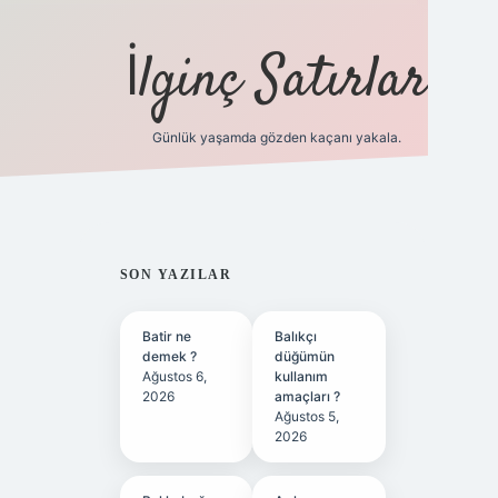
İlginç Satırlar
Günlük yaşamda gözden kaçanı yakala.
grandoperabet yeni giri
SIDEBAR
SON YAZILAR
Batir ne
Balıkçı
demek ?
düğümün
Ağustos 6,
kullanım
2026
amaçları ?
Ağustos 5,
2026