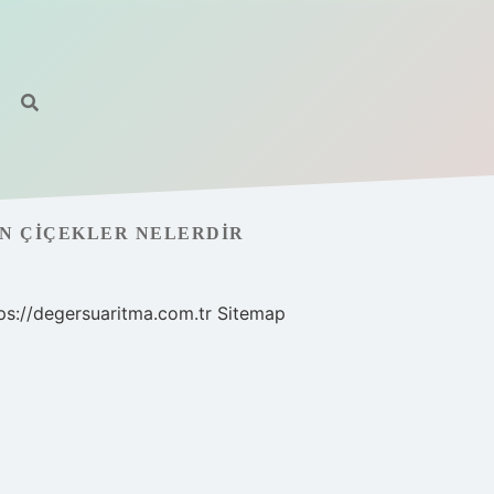
AN ÇIÇEKLER NELERDIR
ps://degersuaritma.com.tr
Sitemap