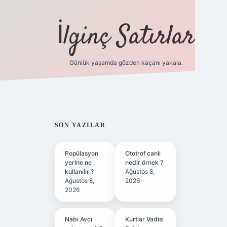
İlginç Satırlar
Günlük yaşamda gözden kaçanı yakala.
grandoperabet yeni gir
SIDEBAR
SON YAZILAR
Popülasyon
Ototrof canlı
yerine ne
nedir örnek ?
kullanılır ?
Ağustos 8,
Ağustos 8,
2026
2026
Nabi Avcı
Kurtlar Vadisi