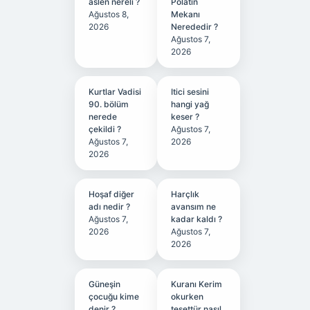
aslen nereli ?
Polatın
Ağustos 8,
Mekanı
2026
Nerededir ?
Ağustos 7,
2026
Kurtlar Vadisi
Itici sesini
90. bölüm
hangi yağ
nerede
keser ?
çekildi ?
Ağustos 7,
Ağustos 7,
2026
2026
Hoşaf diğer
Harçlık
adı nedir ?
avansım ne
Ağustos 7,
kadar kaldı ?
2026
Ağustos 7,
2026
Güneşin
Kuranı Kerim
çocuğu kime
okurken
denir ?
tesettür nasıl