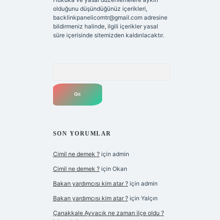
olduğunu düşündüğünüz içerikleri,
backlinkpanelicomtr@gmail.com
adresine
bildirmeniz halinde, ilgili içerikler yasal
süre içerisinde sitemizden kaldırılacaktır.
Arama
SON YORUMLAR
Cimil ne demek ?
için
admin
Cimil ne demek ?
için
Okan
Bakan yardımcısı kim atar ?
için
admin
Bakan yardımcısı kim atar ?
için
Yalçın
Çanakkale Ayvacık ne zaman ilçe oldu ?