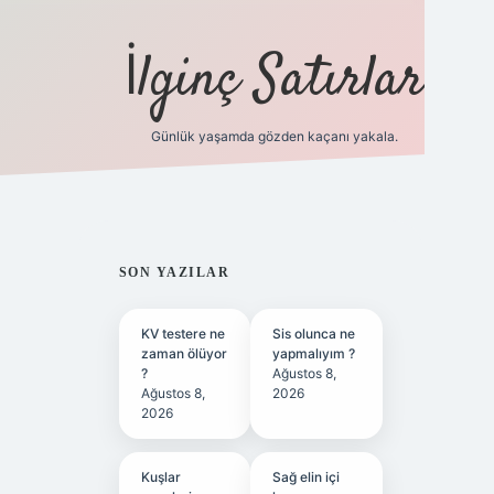
İlginç Satırlar
Günlük yaşamda gözden kaçanı yakala.
grandoperabet yeni gir
SIDEBAR
SON YAZILAR
KV testere ne
Sis olunca ne
zaman ölüyor
yapmalıyım ?
?
Ağustos 8,
Ağustos 8,
2026
2026
Kuşlar
Sağ elin içi