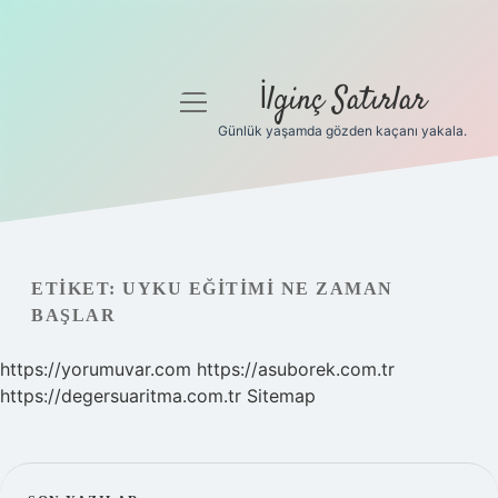
İlginç Satırlar
menüyü
aç
Günlük yaşamda gözden kaçanı yakala.
Anasayfa
Gizlilik Politikası
Yasal Uyarı
ETIKET:
UYKU EĞITIMI NE ZAMAN
BAŞLAR
Hakkımızda
https://yorumuvar.com
https://asuborek.com.tr
https://degersuaritma.com.tr
Sitemap