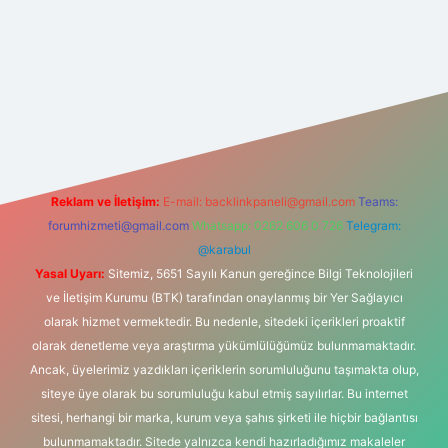
t yeni giriş
Reklam ve İletişim:
E-mail:
backlinkpaneli@gmail.com
Teams:
forumhizmeti@gmail.com
Whatsapp: 0262 606 0 726
Telegram:
@karabul
Yasal Uyarı:
Sitemiz, 5651 Sayılı Kanun gereğince Bilgi Teknolojileri
ve İletişim Kurumu (BTK) tarafından onaylanmış bir Yer Sağlayıcı
olarak hizmet vermektedir. Bu nedenle, sitedeki içerikleri proaktif
olarak denetleme veya araştırma yükümlülüğümüz bulunmamaktadır.
Ancak, üyelerimiz yazdıkları içeriklerin sorumluluğunu taşımakta olup,
siteye üye olarak bu sorumluluğu kabul etmiş sayılırlar. Bu internet
sitesi, herhangi bir marka, kurum veya şahıs şirketi ile hiçbir bağlantısı
bulunmamaktadır. Sitede yalnızca kendi hazırladığımız makaleler